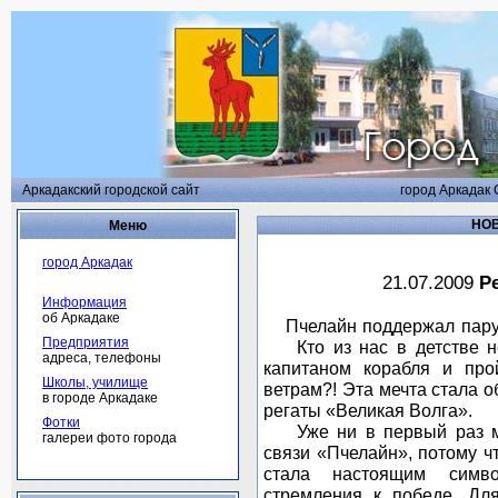
Аркадакский городской сайт
город Аркадак 
НОВ
Меню
город Аркадак
21.07.2009
Р
Информация
об Аркадаке
Пчелайн поддержал парусн
Предприятия
Кто из нас в детстве не
адреса, телефоны
капитаном корабля и про
Школы, училище
ветрам?! Эта мечта стала 
в городе Аркадаке
регаты «Великая Волга».
Фотки
Уже ни в первый раз ме
галереи фото города
связи «Пчелайн», потому ч
стала настоящим симво
стремления к победе. Дл