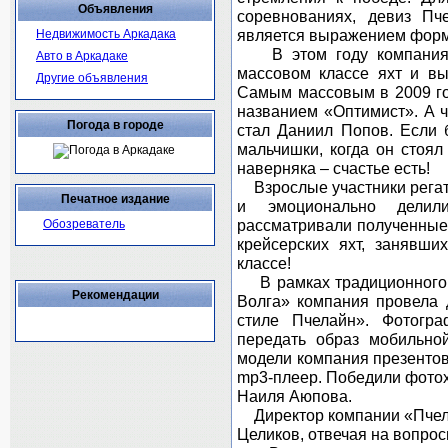
Объявления
соревнованиях, девиз Пч
является выражением форм
Недвижимость Аркадака
В этом году компания у
Авто в Аркадаке
массовом классе яхт и в
Другие объявления
Самым массовым в 2009 го
названием «Оптимист». А ч
Погода в городе
стал Даниил Попов. Если б
мальчишки, когда он стоял
наверняка – счастье есть!
Взрослые участники регат
Печатное издание
и эмоционально делил
рассматривали полученные 
Обозреватель
крейсерских яхт, занявш
классе!
В рамках традиционного 
Рекомендации
Волга» компания провела 
стиле Пчелайн». Фотогра
передать образ мобильно
модели компания презентов
mp3-плеер. Победили фотох
Наиля Аюпова.
Директор компании «Пчела
Целиков, отвечая на вопрос