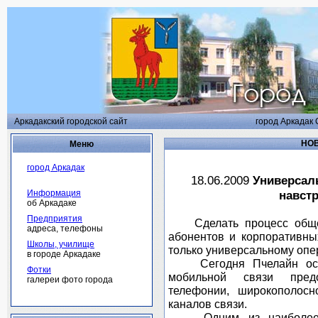
Аркадакский городской сайт
город Аркадак 
НОВ
Меню
город Аркадак
18.06.2009
Универсал
Информация
навст
об Аркадаке
Предприятия
Сделать процесс общен
адреса, телефоны
абонентов и корпоративных
Школы, училище
только универсальному опе
в городе Аркадаке
Сегодня Пчелайн оста
Фотки
мобильной связи предо
галереи фото города
телефонии, широкополос
каналов связи.
Одним из наиболее кр