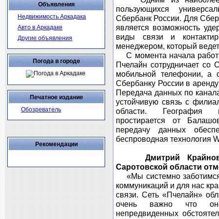
Объявления
пользующихся универса
Недвижимость Аркадака
Сбербанк России. Для Сбе
является возможность уде
Авто в Аркадаке
виды связи и контакти
Другие объявления
менеджером, который ведет
С момента начала работы 
Погода в городе
Пчелайн сотрудничает со С
мобильной телефонии, а 
Сбербанку России в аренду 
Передача данных по канала
Печатное издание
устойчивую связь с филиа
Обозреватель
области. География п
простирается от Балашо
передачу данных обесп
беспроводная технология W
Рекомендации
Дмитрий Крайн
Саротовской области отм
«Мы системно заботимся 
коммуникаций и для нас кр
связи. Сеть «Пчелайн» об
очень важно что она
непредвиденных обстоятел